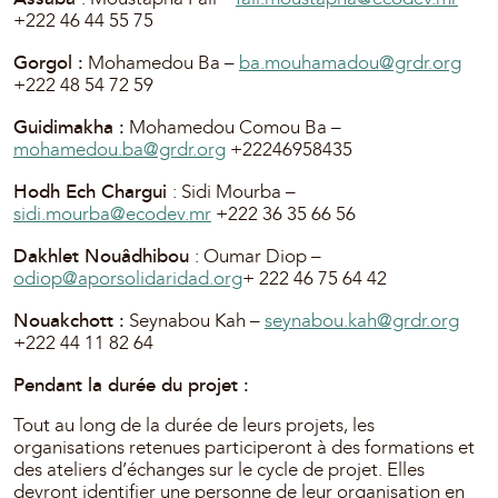
+222 46 44 55 75
Gorgol :
Mohamedou Ba –
ba.mouhamadou@grdr.org
+222 48 54 72 59
Guidimakha :
Mohamedou Comou Ba –
mohamedou.ba@grdr.org
+22246958435
Hodh Ech Chargui
: Sidi Mourba –
sidi.mourba@ecodev.mr
+222 36 35 66 56
Dakhlet Nouâdhibou
: Oumar Diop –
odiop@aporsolidaridad.org
+ 222 46 75 64 42
Nouakchott :
Seynabou Kah –
seynabou.kah@grdr.org
+222 44 11 82 64
Pendant la durée du projet :
Tout au long de la durée de leurs projets, les
organisations retenues participeront à des formations et
des ateliers d’échanges sur le cycle de projet. Elles
devront identifier une personne de leur organisation en